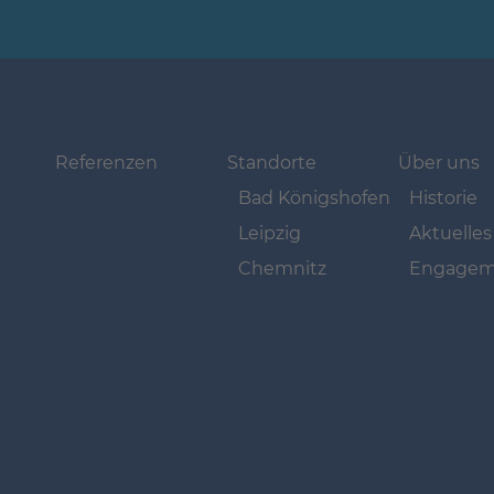
Navigation
Navigation
Navigation
überspringen
überspringen
übersprin
Referenzen
Standorte
Über uns
Bad Königshofen
Historie
Leipzig
Aktuelles
Chemnitz
Engagem