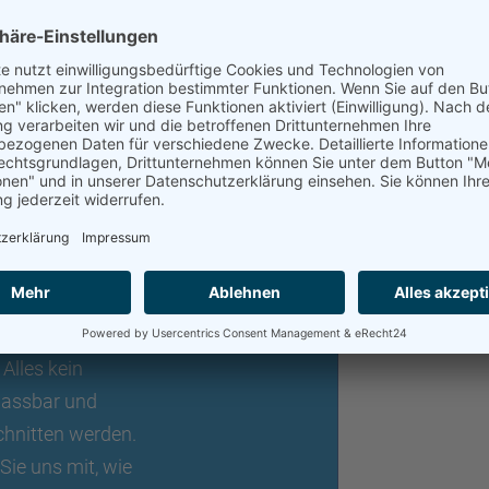
che
n
lle, eine
richtende
 Alles kein
passbar und
chnitten werden.
 Sie uns mit, wie