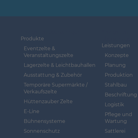
Navigation überspringen
Navigation
überspringen
Produkte
Leistungen
Eventzelte &
Veranstaltungszelte
Konzepte
Lagerzelte & Leichtbauhallen
Planung
Ausstattung & Zubehör
Produktion
Temporäre Supermärkte /
Stahlbau
Verkaufszelte
Beschriftung
Hüttenzauber Zelte
Logistik
E-Line
Pflege und
Bühnensysteme
Wartung
Sonnenschutz
Sattlerei