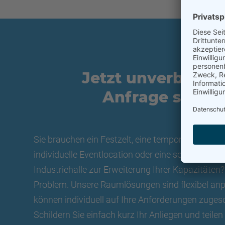
Jetzt unverbindli
Anfrage stelle
Sie brauchen ein Festzelt, eine temporäre Lagerha
individuelle Eventlocation oder eine schnell zu er
Industriehalle zur Erweiterung Ihrer Kapazitäten?
Problem. Unsere Raumlösungen sind flexibel an
können individuell auf Ihre Anforderungen zuges
Schildern Sie einfach kurz Ihr Anliegen und teilen