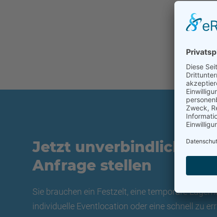
Jetzt unverbindliche
Anfrage stellen
Sie brauchen ein Festzelt, eine temporäre Lagerha
individuelle Eventlocation oder eine schnell zu er