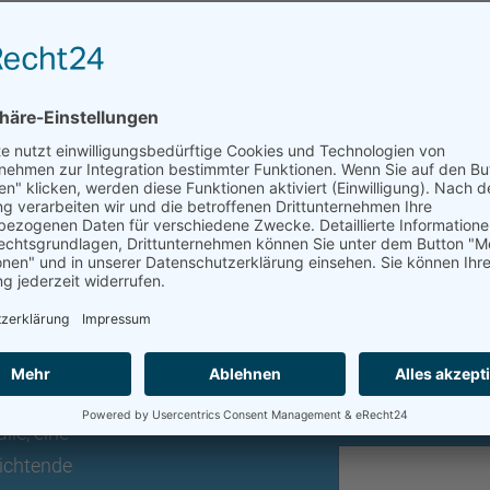
lle, eine
richtende