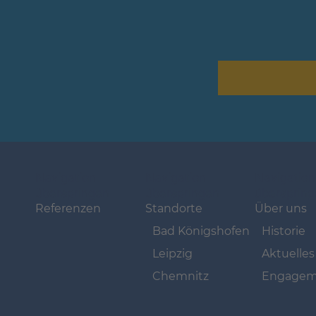
Navigation
Navigation
Navigation
überspringen
überspringen
übersprin
Referenzen
Standorte
Über uns
Bad Königshofen
Historie
Leipzig
Aktuelles
Chemnitz
Engagem