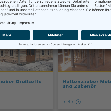
auber Großzelte
Hüttenzauber Mobi
und Zubehör
mehr