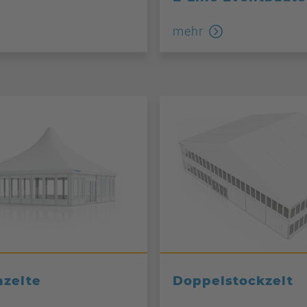
mehr
zelte
Doppelstockzelt