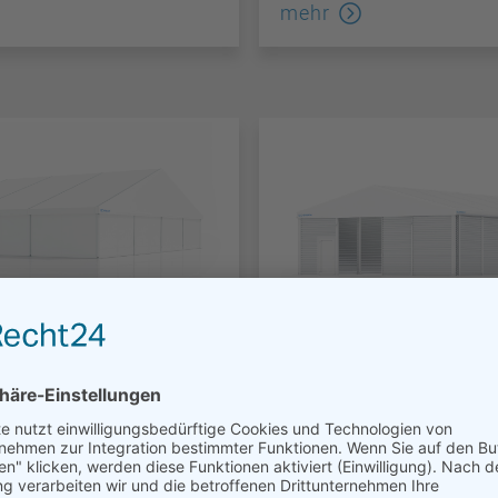
mehr
lte
Leichtbauhallen
mehr