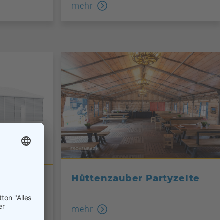
mehr
Hüttenzauber Partyzelte
mehr