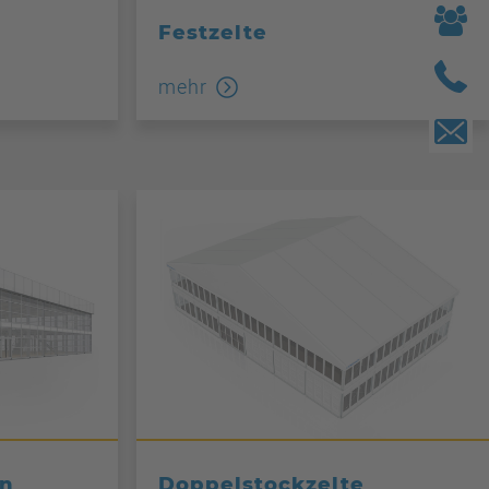
Festzelte
mehr
en
Doppelstockzelte