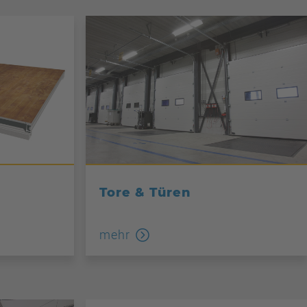
e
Tore & Türen
mehr