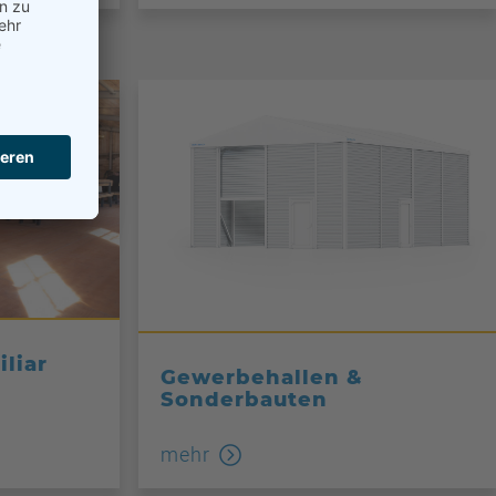
liar
Gewerbehallen &
Sonderbauten
mehr