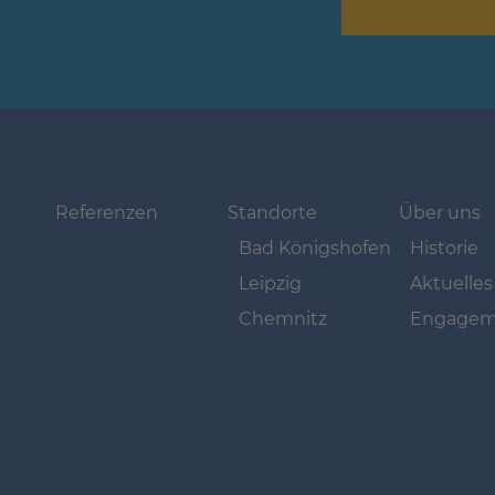
Navigation
Navigation
Navigation
überspringen
überspringen
übersprin
Referenzen
Standorte
Über uns
Bad Königshofen
Historie
Leipzig
Aktuelles
Chemnitz
Engagem