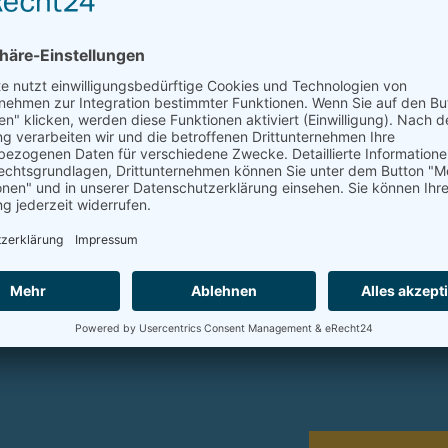
 uns umgehend mit
t zu unseren
Datenschutz
*
Bitte 