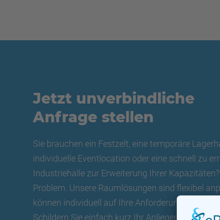
Jetzt unverbindliche
Anfrage stellen
Sie brauchen ein Festzelt, eine temporäre Lagerha
individuelle Eventlocation oder eine schnell zu er
Industriehalle zur Erweiterung Ihrer Kapazitäten?
Problem. Unsere Raumlösungen sind flexibel an
können individuell auf Ihre Anforderungen zuges
Schildern Sie einfach kurz Ihr Anliegen und teilen