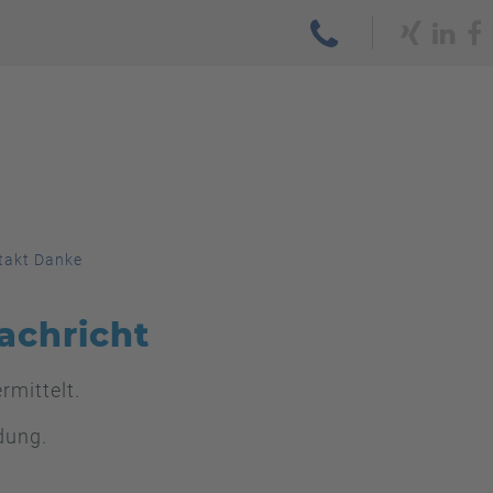
takt Danke
achricht
rmittelt.
dung.