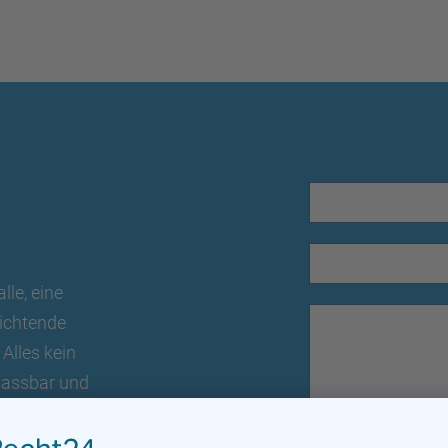
lle, eine
richtende
 Alles kein
passbar und
chnitten werden.
 Sie uns mit, wie