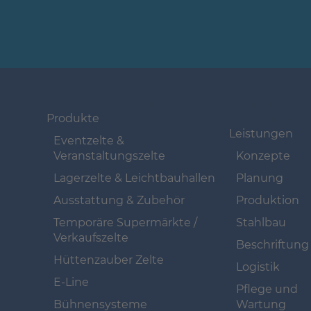
Navigation überspringen
Navigation
überspringen
Produkte
Leistungen
Eventzelte &
Veranstaltungszelte
Konzepte
Lagerzelte & Leichtbauhallen
Planung
Ausstattung & Zubehör
Produktion
Temporäre Supermärkte /
Stahlbau
Verkaufszelte
Beschriftung
Hüttenzauber Zelte
Logistik
E-Line
Pflege und
Bühnensysteme
Wartung